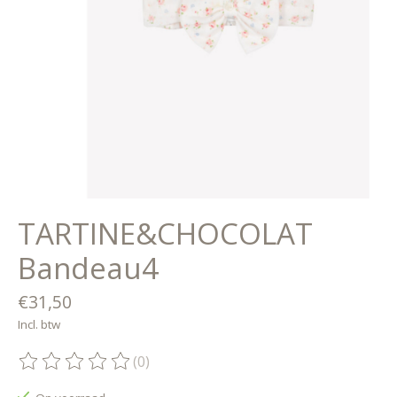
TARTINE&CHOCOLAT
Bandeau4
€31,50
Incl. btw
(0)
De beoordeling van dit product is
0
van de 5