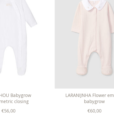
HOU Babygrow
LARANIJNHA Flower em
etric closing
babygrow
€56,00
€60,00