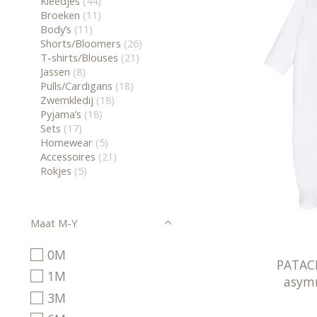
Kleedjes
(44)
Broeken
(11)
Body’s
(11)
Shorts/Bloomers
(26)
T-shirts/Blouses
(21)
Jassen
(8)
Pulls/Cardigans
(18)
Zwemkledij
(18)
Pyjama’s
(18)
Sets
(17)
Homewear
(5)
Accessoires
(21)
Rokjes
(5)
Maat M-Y
0M
PATAC
1M
asymm
3M