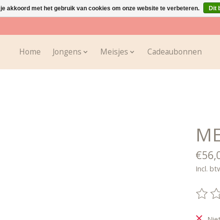
 je akkoord met het gebruik van cookies om onze website te verbeteren.
Dit 
Home
Jongens
Meisjes
Cadeaubonnen
ME
€56,
Incl. bt
De be
Nie