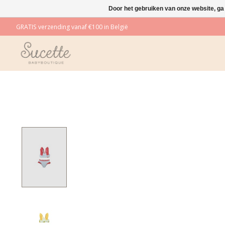
Door het gebruiken van onze website, ga
GRATIS verzending vanaf €100 in België
Product image slideshow Items