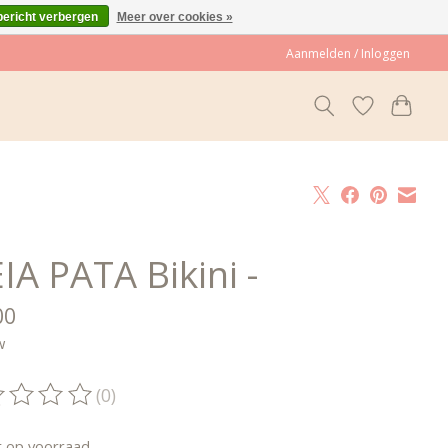
bericht verbergen
Meer over cookies »
Aanmelden / Inloggen
IA PATA Bikini -
00
w
(0)
oordeling van dit product is
0
van de 5
t op voorraad