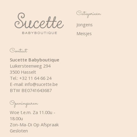
Categorieën
Jongens
Meisjes
Contact
Sucette Babyboutique
Luikersteenweg 294
3500 Hasselt
Tel.: +32 11 64 66 24
E-mail:
info@sucette.be
BTW BE0741643687
Openingsuren
Woe t.e.m. Za 11.00u -
18.00u
Zon-Ma-Di Op Afspraak
Gesloten