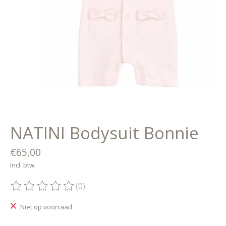
NATINI Bodysuit Bonnie
€65,00
Incl. btw
(0)
De beoordeling van dit product is
0
van de 5
Niet op voorraad