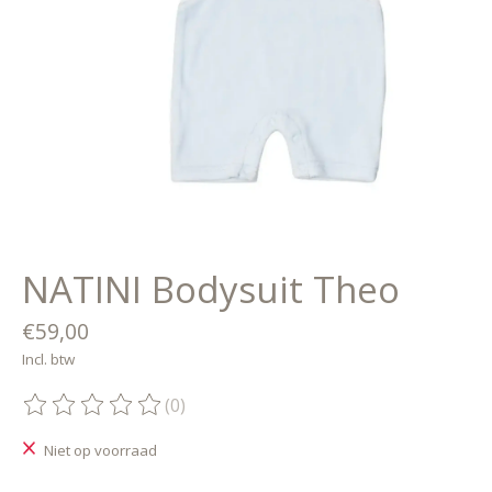
NATINI Bodysuit Theo
€59,00
Incl. btw
(0)
De beoordeling van dit product is
0
van de 5
Niet op voorraad