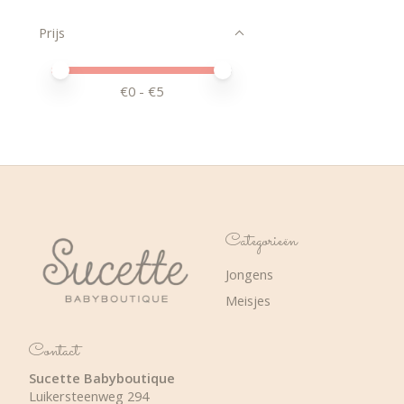
Prijs
Minimale prijswaarde
Price maximum value
€
0
- €
5
Categorieën
Jongens
Meisjes
Contact
Sucette Babyboutique
Luikersteenweg 294