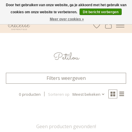
Door het gebruiken van onze website, ga je akkoord met het gebruik van
cookies om onze website te verbeteren.
Dit bericht verbergen
GRATIS verzending vanaf €100 in België
Meer over cookies »
Verlanglijst
Winkelwa
Petilou
Filters weergeven
0 producten
Sorteren op
Meest bekeken
Geen producten gevonden!