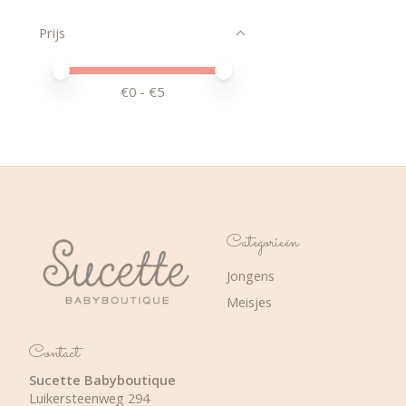
Prijs
Minimale prijswaarde
Price maximum value
€
0
- €
5
Categorieën
Jongens
Meisjes
Contact
Sucette Babyboutique
Luikersteenweg 294