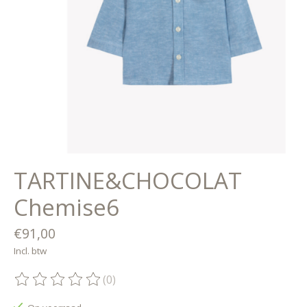
TARTINE&CHOCOLAT
Chemise6
€91,00
Incl. btw
(0)
De beoordeling van dit product is
0
van de 5