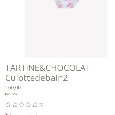
TARTINE&CHOCOLAT
Culottedebain2
€60,00
Incl. btw
(0)
De beoordeling van dit product is
0
van de 5