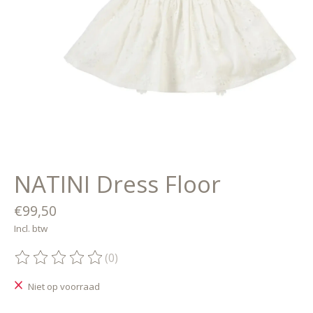
NATINI Dress Floor
€99,50
Incl. btw
(0)
De beoordeling van dit product is
0
van de 5
Niet op voorraad