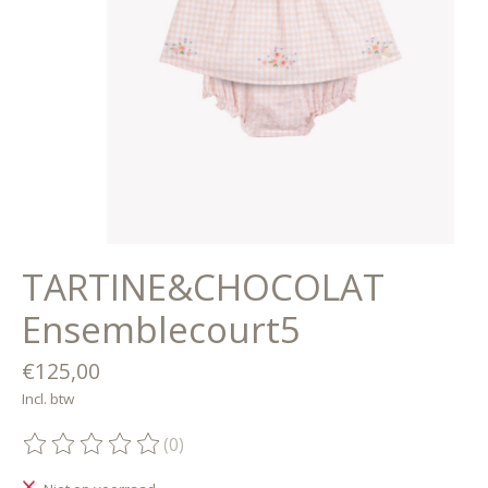
TARTINE&CHOCOLAT
Ensemblecourt5
€125,00
Incl. btw
(0)
De beoordeling van dit product is
0
van de 5