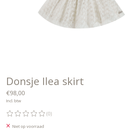
Donsje Ilea skirt
€98,00
Incl. btw
(0)
De beoordeling van dit product is
0
van de 5
Niet op voorraad