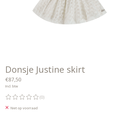
Donsje Justine skirt
€87,50
Incl. btw
(0)
De beoordeling van dit product is
0
van de 5
Niet op voorraad