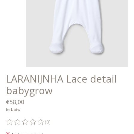
LARANIJNHA Lace detail
babygrow
€58,00
Incl. btw
(0)
De beoordeling van dit product is
0
van de 5