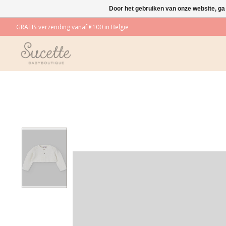
Door het gebruiken van onze website, ga
GRATIS verzending vanaf €100 in België
Product image slideshow Items