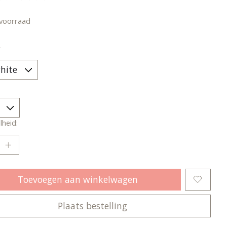
oordeling van dit product is
0
van de 5
voorraad
*
heid:
Toevoegen aan winkelwagen
Plaats bestelling