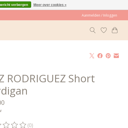
bericht verbergen
Meer over cookies »
Aanmelden / Inloggen
Z RODRIGUEZ Short
rdigan
00
w
(0)