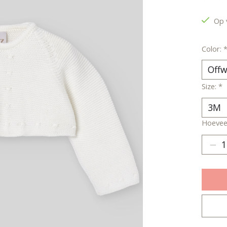
De be
Op 
Color:
Size:
*
Hoeveel