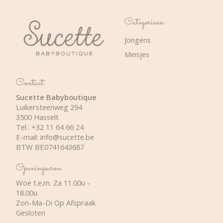
Categorieën
Jongens
Meisjes
Contact
Sucette Babyboutique
Luikersteenweg 294
3500 Hasselt
Tel.: +32 11 64 66 24
E-mail:
info@sucette.be
BTW BE0741643687
Openingsuren
Woe t.e.m. Za 11.00u -
18.00u
Zon-Ma-Di Op Afspraak
Gesloten