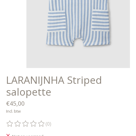
LARANIJNHA Striped
salopette
€45,00
Incl. btw
(0)
De beoordeling van dit product is
0
van de 5