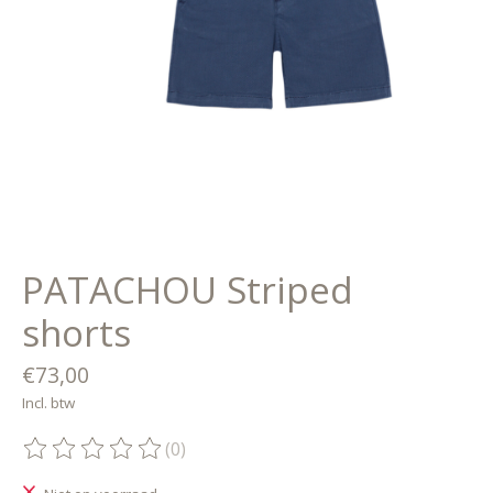
PATACHOU Striped
shorts
€73,00
Incl. btw
(0)
De beoordeling van dit product is
0
van de 5