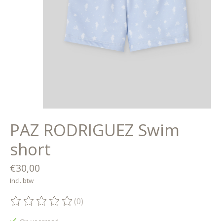
PAZ RODRIGUEZ Swim
short
€30,00
Incl. btw
(0)
De beoordeling van dit product is
0
van de 5