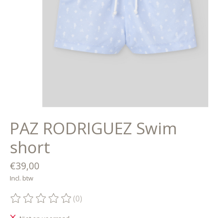
PAZ RODRIGUEZ Swim
short
€39,00
Incl. btw
(0)
De beoordeling van dit product is
0
van de 5