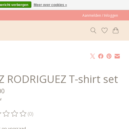
bericht verbergen
Meer over cookies »
Aanmelden / Inloggen
Z RODRIGUEZ T-shirt set
00
w
(0)
oordeling van dit product is
0
van de 5
t op voorraad