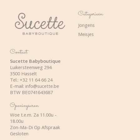
Categorieën
Jongens
Meisjes
Contact
Sucette Babyboutique
Luikersteenweg 294
3500 Hasselt
Tel.: +32 11 64 66 24
E-mail:
info@sucette.be
BTW BE0741643687
Openingsuren
Woe t.e.m. Za 11.00u -
18.00u
Zon-Ma-Di Op Afspraak
Gesloten