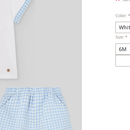
Color:
Size:
*