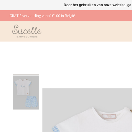
Door het gebruiken van onze website, ga
GRATIS verzending vanaf €100 in België
Product image slideshow Items