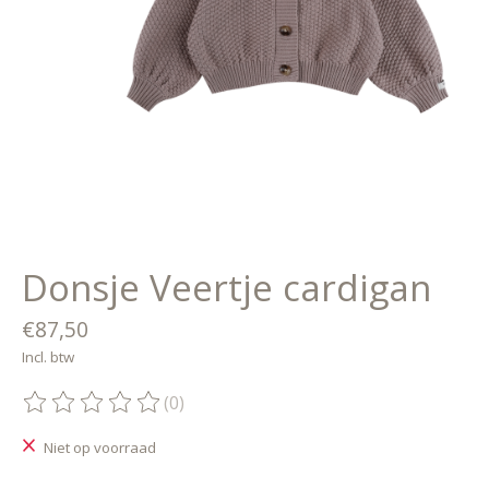
Donsje Veertje cardigan
€87,50
Incl. btw
(0)
De beoordeling van dit product is
0
van de 5
Niet op voorraad