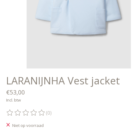
LARANIJNHA Vest jacket
€53,00
Incl. btw
(0)
De beoordeling van dit product is
0
van de 5
Niet op voorraad